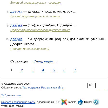
Большой словарь русских поговорок
дверка
— дв ерка, и, род. п. мн. ч. рок …
8
Русский орфографический словарь
дверка
— (1 ж); мн. две/рки, Р. две/рок …
9
Орфографический словарь русского языка
дверка
— см. дверь; и; мн. род. рок, дат. ркам; ж.; уменьш.
10
Две/рка шкафа …
Словарь многих выражений
Страницы
Следующая
→
1
2
3
4
5
6
7
© Академик, 2000-2026
18+
Обратная связь:
Техподдержка
,
Реклама на сайте
👣 Путешествия
Экспорт словарей на сайты
, сделанные на PHP,
Joomla,
Drupal,
WordPress, MODx.